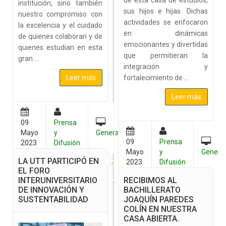
institución, sino también
sus hijos e hijas. Dichas
nuestro compromiso con
actividades se enfocaron
la excelencia y el cuidado
en dinámicas
de quienes colaboran y de
emocionantes y divertidas
quienes estudian en esta
que permitieran la
gran ...
integración y
fortalecimiento de ...
Leer más
Leer más
09
Prensa
Mayo
y
General
09
Prensa
2023
Difusión
Mayo
y
Genera
LA UTT PARTICIPÓ EN
2023
Difusión
EL FORO
RECIBIMOS AL
INTERUNIVERSITARIO
BACHILLERATO
DE INNOVACIÓN Y
JOAQUÍN PAREDES
SUSTENTABILIDAD
COLÍN EN NUESTRA
CASA ABIERTA.