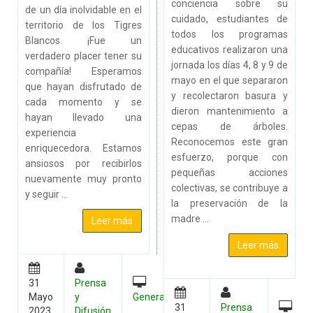
conciencia sobre su
de un día inolvidable en el
cuidado, estudiantes de
territorio de los Tigres
todos los programas
Blancos. ¡Fue un
educativos realizaron una
verdadero placer tener su
jornada los días 4, 8 y 9 de
compañía! Esperamos
mayo en el que separaron
que hayan disfrutado de
y recolectaron basura y
cada momento y se
dieron mantenimiento a
hayan llevado una
cepas de árboles.
experiencia
Reconocemos este gran
enriquecedora. Estamos
esfuerzo, porque con
ansiosos por recibirlos
pequeñas acciones
nuevamente muy pronto
colectivas, se contribuye a
y seguir ...
la preservación de la
madre ...
Leer más
Leer más
31
Prensa
Mayo
y
General
31
Prensa
2023
Difusión