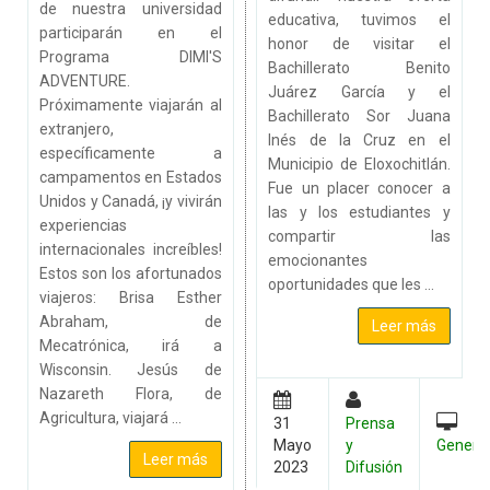
de nuestra universidad
educativa, tuvimos el
participarán en el
honor de visitar el
Programa DIMI'S
Bachillerato Benito
ADVENTURE.
Juárez García y el
Próximamente viajarán al
Bachillerato Sor Juana
extranjero,
Inés de la Cruz en el
específicamente a
Municipio de Eloxochitlán.
campamentos en Estados
Fue un placer conocer a
Unidos y Canadá, ¡y vivirán
las y los estudiantes y
experiencias
compartir las
internacionales increíbles!
emocionantes
Estos son los afortunados
oportunidades que les ...
viajeros: Brisa Esther
Abraham, de
Leer más
Mecatrónica, irá a
Wisconsin. Jesús de
Nazareth Flora, de
Agricultura, viajará ...
31
Prensa
Mayo
y
Genera
Leer más
2023
Difusión