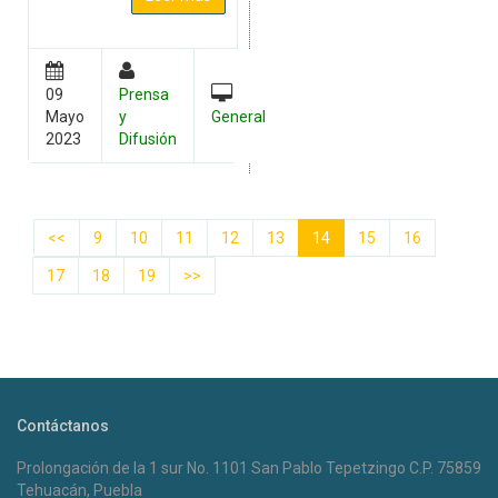
09
Prensa
Mayo
y
General
2023
Difusión
<<
9
10
11
12
13
14
15
16
17
18
19
>>
Contáctanos
Prolongación de la 1 sur No. 1101 San Pablo Tepetzingo C.P. 75859
Tehuacán, Puebla