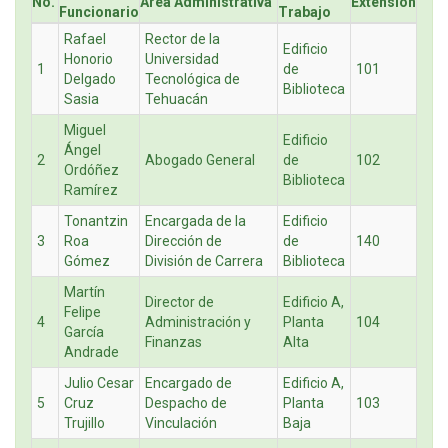
No.
Área Administrativa
Extensión
Funcionario
Trabajo
Rafael
Rector de la
Edificio
Honorio
Universidad
1
de
101
Delgado
Tecnológica de
Biblioteca
Sasia
Tehuacán
Miguel
Edificio
Ángel
2
Abogado General
de
102
Ordóñez
Biblioteca
Ramírez
Tonantzin
Encargada de la
Edificio
3
Roa
Dirección de
de
140
Gómez
División de Carrera
Biblioteca
Martín
Director de
Edificio A,
Felipe
4
Administración y
Planta
104
García
Finanzas
Alta
Andrade
Julio Cesar
Encargado de
Edificio A,
5
Cruz
Despacho de
Planta
103
Trujillo
Vinculación
Baja