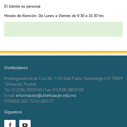
El trámite es personal.
Horario de Atención: De Lunes a Viernes de 9:30 a 16:30 hrs
Contáctanos
Prolongación de la 1 sur No. 1101 San Pablo Tepetzingo C.P. 75859
Tehuacán, Puebla
Tel: 01(238) 3803100 | Fax: 01(238) 3803100
Email:
informacion@uttehuacan.edu.mx
PORQUE SER TÚ ES SER UT
Siguenos