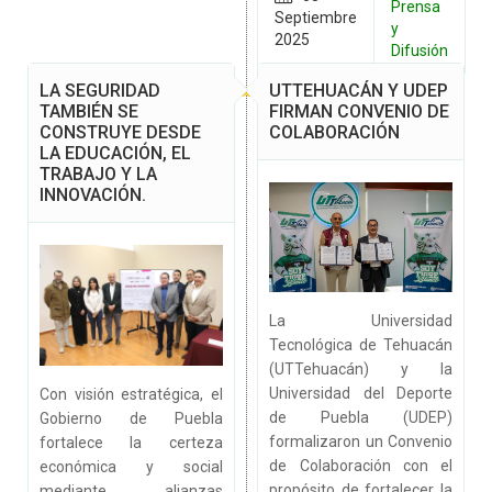
Prensa
Septiembre
y
G
2025
Difusión
LA SEGURIDAD
UTTEHUACÁN Y UDEP
TAMBIÉN SE
FIRMAN CONVENIO DE
CONSTRUYE DESDE
COLABORACIÓN
LA EDUCACIÓN, EL
TRABAJO Y LA
INNOVACIÓN.
La Universidad
Tecnológica de Tehuacán
(UTTehuacán) y la
Universidad del Deporte
Con visión estratégica, el
de Puebla (UDEP)
Gobierno de Puebla
formalizaron un Convenio
fortalece la certeza
de Colaboración con el
económica y social
propósito de fortalecer la
mediante alianzas