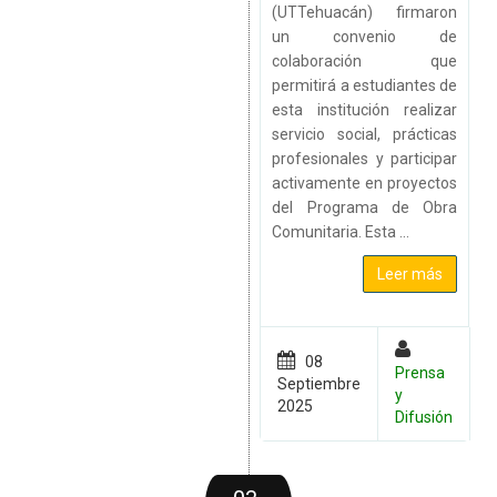
(UTTehuacán) firmaron
un convenio de
colaboración que
permitirá a estudiantes de
esta institución realizar
servicio social, prácticas
profesionales y participar
activamente en proyectos
del Programa de Obra
Comunitaria. Esta ...
Leer más
08
Prensa
Septiembre
y
G
2025
Difusión