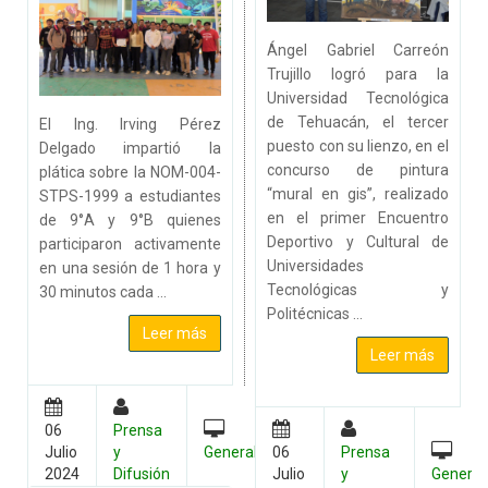
Ángel Gabriel Carreón
Trujillo logró para la
Universidad Tecnológica
de Tehuacán, el tercer
El Ing. Irving Pérez
puesto con su lienzo, en el
Delgado impartió la
concurso de pintura
plática sobre la NOM-004-
“mural en gis”, realizado
STPS-1999 a estudiantes
en el primer Encuentro
de 9°A y 9°B quienes
Deportivo y Cultural de
participaron activamente
Universidades
en una sesión de 1 hora y
Tecnológicas y
30 minutos cada ...
Politécnicas ...
Leer más
Leer más
06
Prensa
Julio
y
General
06
Prensa
2024
Difusión
Julio
y
General