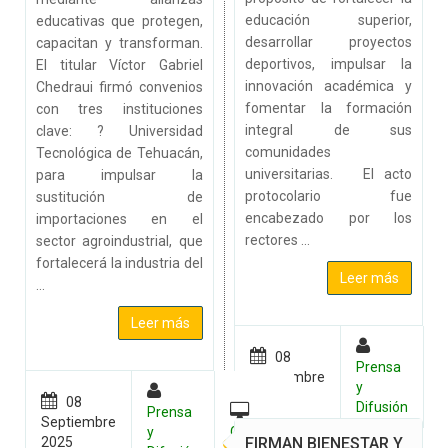
educación superior,
educativas que protegen,
desarrollar proyectos
capacitan y transforman.
deportivos, impulsar la
El titular Víctor Gabriel
innovación académica y
Chedraui firmó convenios
fomentar la formación
con tres instituciones
integral de sus
clave: ? Universidad
comunidades
Tecnológica de Tehuacán,
universitarias. El acto
para impulsar la
protocolario fue
sustitución de
encabezado por los
importaciones en el
rectores ...
sector agroindustrial, que
fortalecerá la industria del
Leer más
...
Leer más
08
Prensa
Septiembre
y
G
2025
08
Difusión
Prensa
Septiembre
y
General
FIRMAN BIENESTAR Y
2025