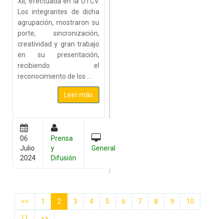
XII, efectuada en la UTCV.
Los integrantes de dicha
agrupación, mostraron su
porte, sincronización,
creatividad y gran trabajo
en su presentación,
recibiendo el
reconocimiento de los ...
Leer más
06
Prensa
Julio
y
General
2024
Difusión
<<
1
2
3
4
5
6
7
8
9
10
11
>>