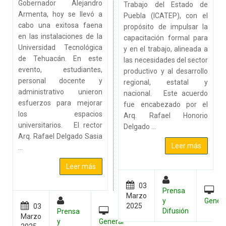
Gobernador Alejandro
Trabajo del Estado de
Armenta, hoy se llevó a
Puebla (ICATEP), con el
cabo una exitosa faena
propósito de impulsar la
en las instalaciones de la
capacitación formal para
Universidad Tecnológica
y en el trabajo, alineada a
de Tehuacán. En este
las necesidades del sector
evento, estudiantes,
productivo y al desarrollo
personal docente y
regional, estatal y
administrativo unieron
nacional. Este acuerdo
esfuerzos para mejorar
fue encabezado por el
los espacios
Arq. Rafael Honorio
universitarios. El rector
Delgado ...
Arq. Rafael Delgado Sasia
Leer más
...
Leer más
03
Prensa
Marzo
y
Genera
2025
03
Difusión
Prensa
Marzo
y
General