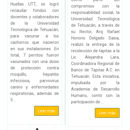
Huellas UTT, se logró
compromiso con la
recaudar fondos con
responsabilidad social, la
docentes y colaboradores
Universidad Tecnológica
de la Universidad
de Tehuacán, a través de
Tecnológica de Tehuacán,
su Rector, Arq. Rafael
para vacunar a los
Honorio Delgado Sasia,
cachorros que nacieron
realizó la entrega de la
en sus instalaciones. En
recolección de tapitas a la
total, 7 perritos fueron
Lic. Alejandra Lara,
vacunados con una dosis
Coordinadora Regional de
de protección contra
Banco de Tapitas A.C. en
moquillo, hepatitis
Tehuacán. Esta iniciativa,
infecciosa, parvovirus
impulsada por la
canino y enfermedades
Academia de Desarrollo
respiratorias, además de
Humano, contó con la
5 ...
participación de ...
Leer más
Leer más