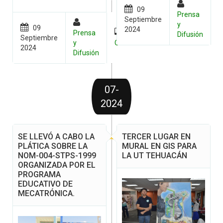
09
Prensa
Septiembre
y
G
09
2024
Prensa
Difusión
Septiembre
y
General
2024
Difusión
07-
2024
SE LLEVÓ A CABO LA
TERCER LUGAR EN
PLÁTICA SOBRE LA
MURAL EN GIS PARA
NOM-004-STPS-1999
LA UT TEHUACÁN
ORGANIZADA POR EL
PROGRAMA
EDUCATIVO DE
MECATRÓNICA.