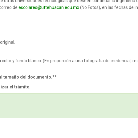
e otras universidades tecnológicas que deseen continuar la ingeniería
 correo de
escolares@uttehuacan.edu.mx
(No Fotos), en las fechas de i
original.
 color y fondo blanco. (En proporción a una fotografía de credencial, re
 al tamaño del documento.**
izar el trámite.