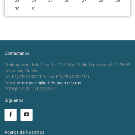
23
24
25
26
27
28
29
30
31
Contáctanos
Prolongación de la 1 sur No. 1101 San Pablo Tepetzingo C.P. 75859
Tehuacán, Puebla
Tel: 01(238) 3803100 | Fax: 01(238) 3803100
Email:
informacion@uttehuacan.edu.mx
PORQUE SER TÚ ES SER UT
Siguenos
Acerca de Nosotros