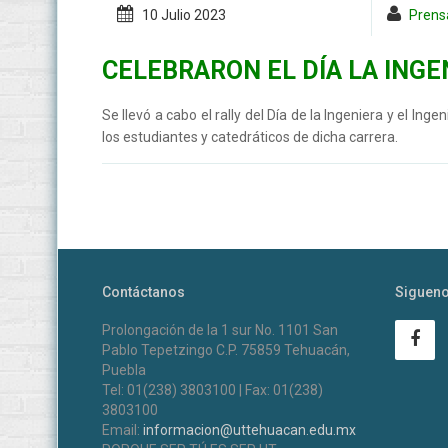
10 Julio
2023
Prensa
CELEBRARON EL DÍA LA INGE
Se llevó a cabo el rally del Día de la Ingeniera y el I
los estudiantes y catedráticos de dicha carrera.
Contáctanos
Siguen
Prolongación de la 1 sur No. 1101 San
Pablo Tepetzingo C.P. 75859 Tehuacán,
Puebla
Tel: 01(238) 3803100 | Fax: 01(238)
3803100
Email:
informacion@uttehuacan.edu.mx