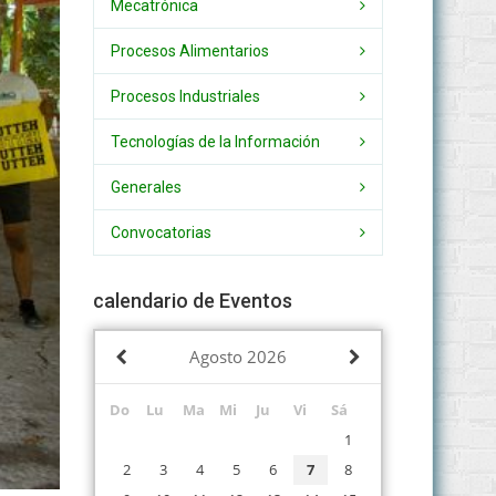
Mecatrónica
Procesos Alimentarios
Procesos Industriales
Tecnologías de la Información
Generales
Convocatorias
calendario de Eventos
Agosto
2026
Do
Lu
Ma
Mi
Ju
Vi
Sá
1
2
3
4
5
6
7
8