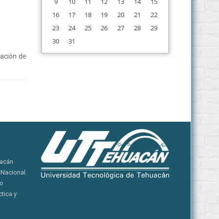
9
10
11
12
13
14
15
16
17
18
19
20
21
22
23
24
25
26
27
28
29
30
31
pación de
uacán
 Nacional
yo
tica y