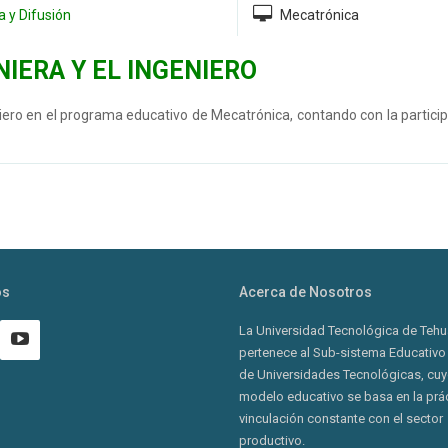
 y Difusión
Mecatrónica
NIERA Y EL INGENIERO
ngeniero en el programa educativo de Mecatrónica, contando con la partici
os
Acerca de Nosotros
La Universidad Tecnológica de Teh
pertenece al Sub-sistema Educativo
de Universidades Tecnológicas, cu
modelo educativo se basa en la prác
vinculación constante con el sector
productivo.