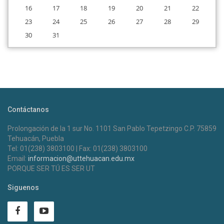
16
17
18
19
20
21
22
23
24
25
26
27
28
29
30
31
Contáctanos
Prolongación de la 1 sur No. 1101 San Pablo Tepetzingo C.P. 75859
Tehuacán, Puebla
Tel: 01(238) 3803100 | Fax: 01(238) 3803100
Email:
informacion@uttehuacan.edu.mx
PORQUE SER TÚ ES SER UT
Siguenos