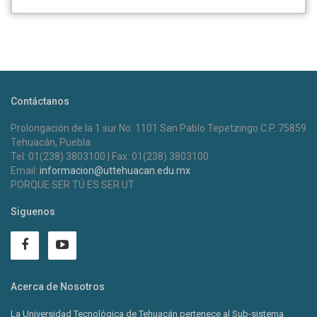
Contáctanos
Prolongación de la 1 sur No. 1101 San Pablo Tepetzingo C.P. 75859
Tehuacán, Puebla
Tel: 01(238) 3803100 | Fax: 01(238) 3803100
Email:
informacion@uttehuacan.edu.mx
PORQUE SER TÚ ES SER UT
Siguenos
Acerca de Nosotros
La Universidad Tecnológica de Tehuacán pertenece al Sub-sistema